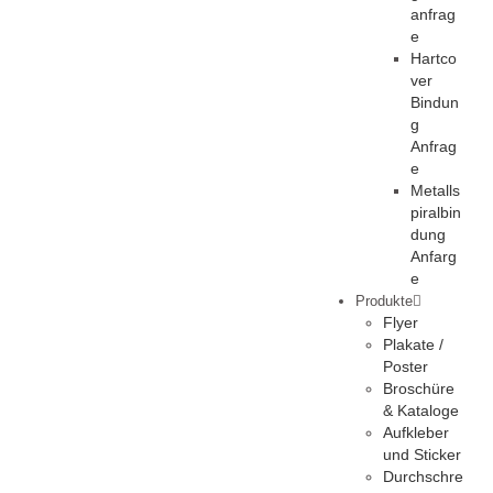
anfrag
e
Hartco
ver
Bindun
g
Anfrag
e
Metalls
piralbin
dung
Anfarg
e
Produkte
Flyer
Plakate /
Poster
Broschüre
& Kataloge
Aufkleber
und Sticker
Durchschre