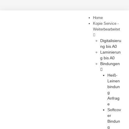
Home
Kopie Service -
Weiterbearbeitet
Digitalisieru
ng bis A0
Laminierun
g bis A0
Bindungen
Heiß-
Leinen
bindun
g
Anfrag
e
Softcov
er
Bindun
g