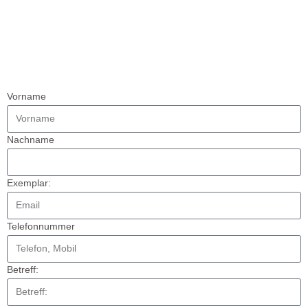
„Bitte nutzen Sie dieses Formular, um uns eine Nachricht zu
senden. Wir werden uns schnellstmöglich bei Ihnen melden.“
Vorname
Nachname
Exemplar:
Telefonnummer
Betreff: