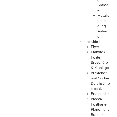
Anfrag
e
Metalls
piralbin
dung
Anfarg
e
Produkte
Flyer
Plakate /
Poster
Broschüre
& Kataloge
Aufkleber
und Sticker
Durchschre
ibesätze
Briefpapier
Blöcke
Postkarte
Planen und
Banner