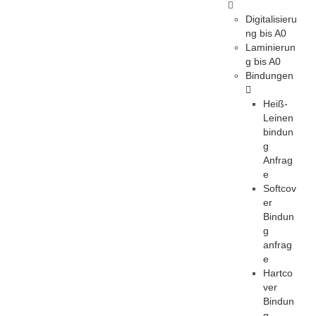
Digitalisieru
ng bis A0
Laminierun
g bis A0
Bindungen
Heiß-
Leinen
bindun
g
Anfrag
e
Softcov
er
Bindun
g
anfrag
e
Hartco
ver
Bindun
g