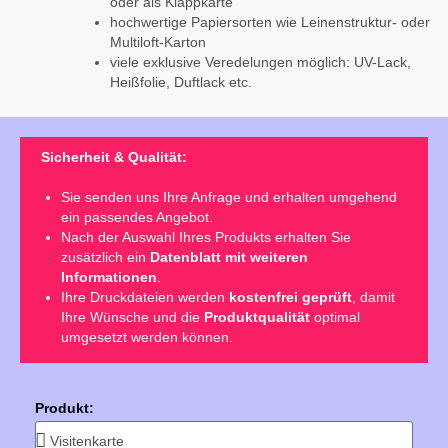
oder als Klappkarte
hochwertige Papiersorten wie Leinenstruktur- oder
Multiloft-Karton
viele exklusive Veredelungen möglich: UV-Lack,
Heißfolie, Duftlack etc.
Sicherheit & Qualität:
Sie senden uns Ihre Anfrage und erhalten umgehend
ein passendes Angebot.
Nach der Auswahl Ihres Produkts erhalten Sie
zusätzlich ein
Datenblatt mit weiteren
Informationen
.
Ihre Druckdateien werden
kostenfrei geprüft
, damit
Ihre Wünsche und die
Produktqualität
optimal
umgesetzt werden können.
Produkt: